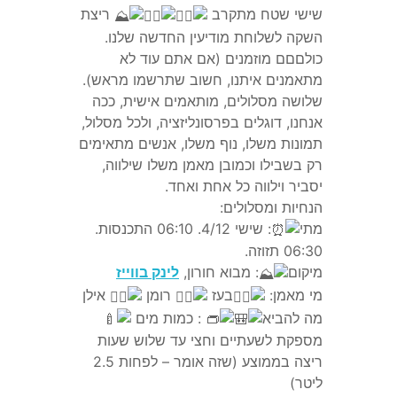
שישי שטח מתקרב
ריצת
השקה לשלוחת מודיעין החדשה שלנו.
כולםםם מוזמנים (אם אתם עוד לא
צור קשר
מתאמנים איתנו, חשוב שתרשמו
מראש).
שלושה מסלולים, מותאמים אישית, ככה
אנחנו, דוגלים בפרסונליזציה, ולכל מסלול,
תמונות משלו, נוף משלו, אנשים מתאימים
אירועים
רק בשבילו וכמובן מאמן משלו שילווה,
יסביר וילווה כל אחת ואחד.
הנחיות ומסלולים:
Desert Crossing 2022
מתי
: שישי 4/12. 06:10 התכנסות.
06:30 תזוזה.
מיקום
: מבוא חורון,
לינק בווייז
מי מאמן:
בעז
רומן
אילן
מה להביא
: כמות מים
מספקת לשעתיים וחצי עד שלוש שעות
ריצה בממוצע (שזה אומר – לפחות 2.5
ליטר)