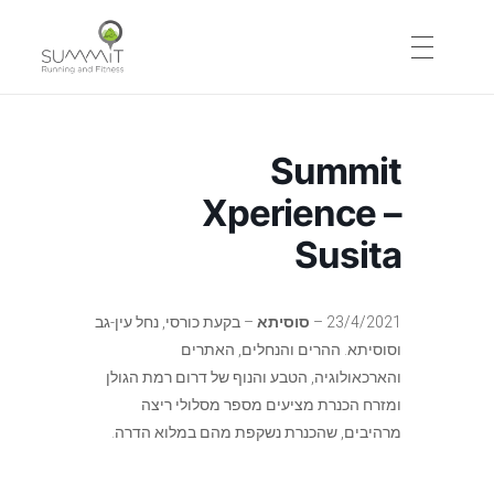
Summit Running and Fitness
ראשי
מועדון ריצות הרים ושטח הגדול בישראל
Summit
Xperience –
מי אנחנו
Susita
חזון
23/4/2021 –
סוסיתא
– בקעת כורסי, נחל עין-גב
וסוסיתא. ההרים והנחלים, האתרים
והארכאולוגיה, הטבע והנוף של דרום רמת הגולן
פוסטים אחרונים
ומזרח הכנרת מציעים מספר מסלולי ריצה
מרהיבים, שהכנרת נשקפת מהם במלוא הדרה.
לוח אימונים / אירועים