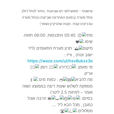
שישטח – ממש לפני חג שבועות , נחזור לנחל דולב
ונחל מערה (בפעם האחרונה שביקרנו בנחל מערה
צור קשר
גם ניקינו קצת.. נקווה שהניקיון נשמר)
מתי
: 05:45 התכנסות. 06:00 תזוזה.
שימו
אירועים
מיקום
: חניון מערת התאומים (ליד
ישוב זנוח) , ווייז :
https://waze.com/ul/hsv8ukxz3e
Desert Crossing 2022
מי מאמן:
דורון
רומן
אריק
מה להביא
: כמות מים
מספקת לשלוש שעות ריצה בממוצע (שזה
אומר – לפחות 2.5 ליטר)
בסיום:
הרבה אוכל
כמובן , מכל הבא ליד ….
מסלולים
: