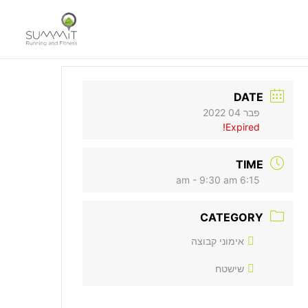
Summit Running and Fitness
מועדון ריצות הרים ושטח הגדול בישראל
DATE
פבר 04 2022
Expired!
TIME
6:15 am - 9:30 am
CATEGORY
אימוני קבוצה
שישטח